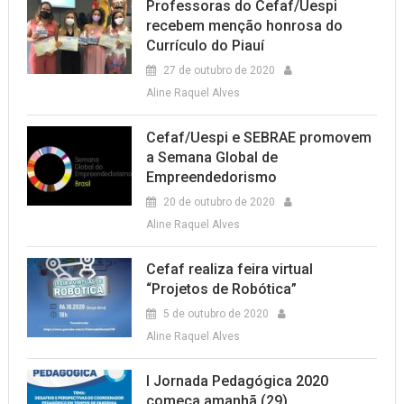
Professoras do Cefaf/Uespi
recebem menção honrosa do
Currículo do Piauí
27 de outubro de 2020
Aline Raquel Alves
Cefaf/Uespi e SEBRAE promovem
a Semana Global de
Empreendedorismo
20 de outubro de 2020
Aline Raquel Alves
Cefaf realiza feira virtual
“Projetos de Robótica”
5 de outubro de 2020
Aline Raquel Alves
I Jornada Pedagógica 2020
começa amanhã (29)