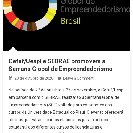
Cefaf/Uespi e SEBRAE promovem a
Semana Global de Empreendedorismo
20 de outubro de 2020
Leave a Comment
on Cefaf/Uespi e
SEBRAE promovem
No período de 27 de outubro a 27 de novembro, o Cefaf/Uespi
a Semana Global
em parceria com o SEBRAE, realizarão a Semana Global de
de
Empreendedorismo (SGE) voltada para estudantes dos
Empreendedorismo
cursos da Universidade Estadual do Piauí. O evento oferecerá
oficinas, palestras e cursos elaborados para o público
estudantil dos diferentes cursos de licenciaturas e