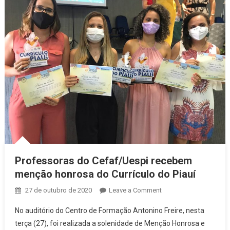
Professoras do Cefaf/Uespi recebem
menção honrosa do Currículo do Piauí
27 de outubro de 2020
Leave a Comment
on Professoras do
Cefaf/Uespi
No auditório do Centro de Formação Antonino Freire, nesta
recebem menção
terça (27), foi realizada a solenidade de Menção Honrosa e
honrosa do