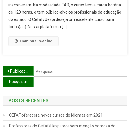
inscreveram. Na modalidade EAD, o curso tem a carga horária
de 120 horas, e tem público-alvo os profissionais da educação
do estado. O Cefaf/Uespi deseja um excelente curso para
todos(as). Nossa plataforma […]
Continue Reading
Navegação por posts
P
Publicações mais antigas
p
POSTS RECENTES
CEFAF oferecerá novos cursos de idiomas em 2021
Professoras do Cefaf/Uespi recebem menção honrosa do