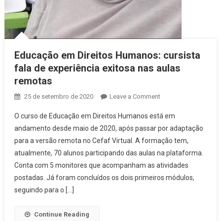
Educação em Direitos Humanos: cursista
fala de experiência exitosa nas aulas
remotas
25 de setembro de 2020
Leave a Comment
on Educação em
Direitos
O curso de Educação em Direitos Humanos está em
Humanos:
andamento desde maio de 2020, após passar por adaptação
cursista fala de
para a versão remota no Cefaf Virtual. A formação tem,
experiência
atualmente, 70 alunos participando das aulas na plataforma.
exitosa nas
aulas remotas
Conta com 5 monitores que acompanham as atividades
postadas. Já foram concluídos os dois primeiros módulos,
seguindo para o […]
Continue Reading