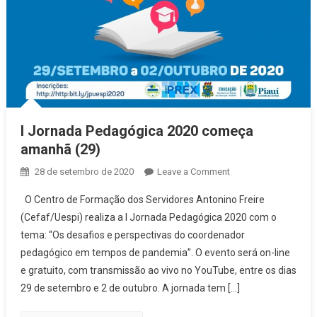
I Jornada Pedagógica 2020 começa
amanhã (29)
28 de setembro de 2020
Leave a Comment
on I Jornada
Pedagógica
O Centro de Formação dos Servidores Antonino Freire
2020 começa
(Cefaf/Uespi) realiza a I Jornada Pedagógica 2020 com o
amanhã (29)
tema: “Os desafios e perspectivas do coordenador
pedagógico em tempos de pandemia”. O evento será on-line
e gratuito, com transmissão ao vivo no YouTube, entre os dias
29 de setembro e 2 de outubro. A jornada tem […]