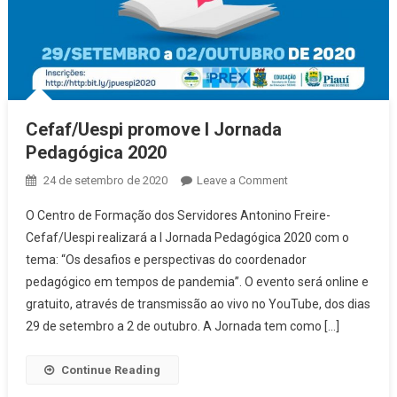
Cefaf/Uespi promove I Jornada
Pedagógica 2020
24 de setembro de 2020
Leave a Comment
on Cefaf/Uespi
promove I
O Centro de Formação dos Servidores Antonino Freire-
Jornada
Cefaf/Uespi realizará a I Jornada Pedagógica 2020 com o
Pedagógica
tema: “Os desafios e perspectivas do coordenador
2020
pedagógico em tempos de pandemia”. O evento será online e
gratuito, através de transmissão ao vivo no YouTube, dos dias
29 de setembro a 2 de outubro. A Jornada tem como […]
Continue Reading