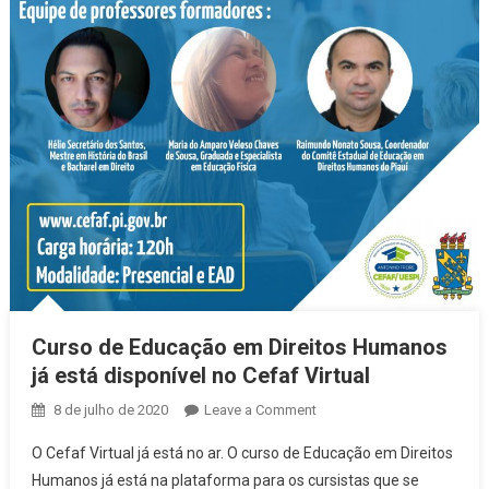
Curso de Educação em Direitos Humanos
já está disponível no Cefaf Virtual
8 de julho de 2020
Leave a Comment
on Curso de Educação
em Direitos Humanos
O Cefaf Virtual já está no ar. O curso de Educação em Direitos
já está disponível no
Humanos já está na plataforma para os cursistas que se
Cefaf Virtual