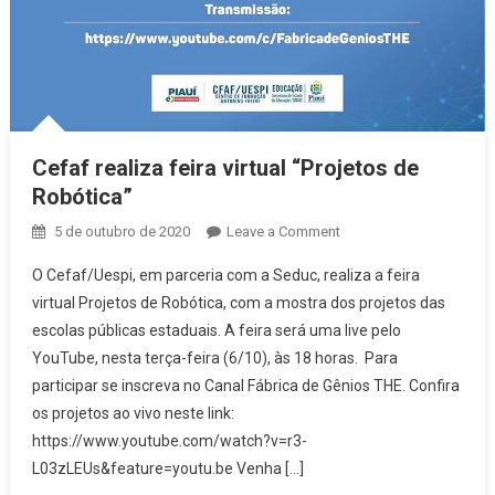
Cefaf realiza feira virtual “Projetos de
Robótica”
5 de outubro de 2020
Leave a Comment
on Cefaf realiza
feira virtual
O Cefaf/Uespi, em parceria com a Seduc, realiza a feira
“Projetos de
virtual Projetos de Robótica, com a mostra dos projetos das
Robótica”
escolas públicas estaduais. A feira será uma live pelo
YouTube, nesta terça-feira (6/10), às 18 horas. Para
participar se inscreva no Canal Fábrica de Gênios THE. Confira
os projetos ao vivo neste link:
https://www.youtube.com/watch?v=r3-
L03zLEUs&feature=youtu.be Venha […]