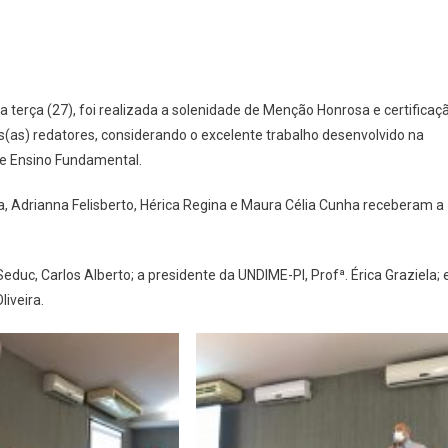
as do Cefaf/Uespi recebem menção honrosa do Currículo do Piauí
 terça (27), foi realizada a solenidade de Menção Honrosa e certificaça
(as) redatores, considerando o excelente trabalho desenvolvido na
il e Ensino Fundamental.
 Adrianna Felisberto, Hérica Regina e Maura Célia Cunha receberam a
duc, Carlos Alberto; a presidente da UNDIME-PI, Profª. Érica Graziela; 
liveira.