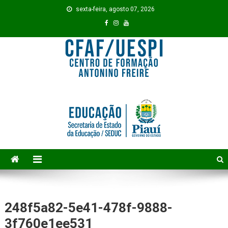
Skip to content
sexta-feira, agosto 07, 2026
248f5a82-5e41-478f-9888-
3f760e1ee531