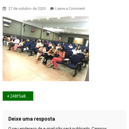
27 de outubro de 2020
Leave a Comment
on 248f5a82-5e41-478f-
9888-3f760e1ee531
Navegação de Post
248f5a82-5e41-478f-9888-3f760e1ee531
Deixe uma resposta
O seu endereço de e-mail não será publicado.
Campos