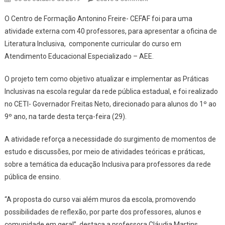
oficina do curso de
O Centro de Formação Antonino Freire- CEFAF foi para uma
Atendimento
atividade externa com 40 professores, para apresentar a oficina de
Educacional
Literatura Inclusiva, componente curricular do curso em
Especializado é
Atendimento Educacional Especializado – AEE.
realizada nesta terça-
feira (29)
O projeto tem como objetivo atualizar e implementar as Práticas
Inclusivas na escola regular da rede pública estadual, e foi realizado
no CETI- Governador Freitas Neto, direcionado para alunos do 1º ao
9º ano, na tarde desta terça-feira (29).
A atividade reforça a necessidade do surgimento de momentos de
estudo e discussões, por meio de atividades teóricas e práticas,
sobre a temática da educação Inclusiva para professores da rede
pública de ensino.
“A proposta do curso vai além muros da escola, promovendo
possibilidades de reflexão, por parte dos professores, alunos e
comunidade em geral”, destaca a professora Cláudia Martins.