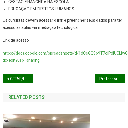
GESTÃO FINANCEIRA NA ESCOLA
EDUCAÇÃO EM DIREITOS HUMANOS
Os cursistas devem acessar o link e preencher seus dados para ter
acesso as aulas via mediação tecnológica.
Link de acesso:
https://docs.google.com/spreadsheets/d/1dCeGQ9o9T7djPdjUCLj
dc/edit?usp=sharing
Navegação de Post
CEFAF/UESPI ofertará alguns cursos via mediação tecnológica a partir desta quarta-feira (8)
Professor do CEFAF/UESPI convida para o I Congresso Norte-Nordeste de Saúde Pública (online)
RELATED POSTS